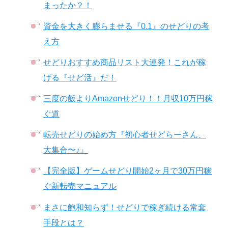
まったか？！
資金を大きく膨らませる『0.1』のせどりの考
え方
せどりおすすめ商品リスト大連発！これが稼
げる『せど活』だ！
三度の飯よりAmazonせどり！！月収10万円稼
ぐ道
転売せどりの始め方『初心者せどらーさん、
大集合〜♪』
【完全版】ゲームせどり開始2ヶ月で30万円稼
ぐ新転売マニュアル
まさに飽和知らず！せどりで稼ぎ続ける常套
手段とは？