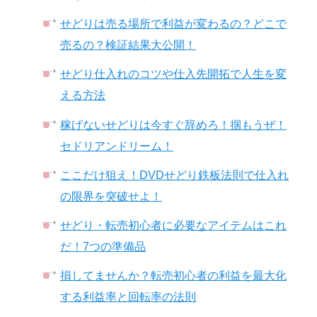
せどりは売る場所で利益が変わるの？どこで
売るの？検証結果大公開！
せどり仕入れのコツや仕入先開拓で人生を変
える方法
稼げないせどりは今すぐ辞めろ！掴もうぜ！
セドリアンドリーム！
ここだけ狙え！DVDせどり鉄板法則で仕入れ
の限界を突破せよ！
せどり・転売初心者に必要なアイテムはこれ
だ！7つの準備品
損してませんか？転売初心者の利益を最大化
する利益率と回転率の法則