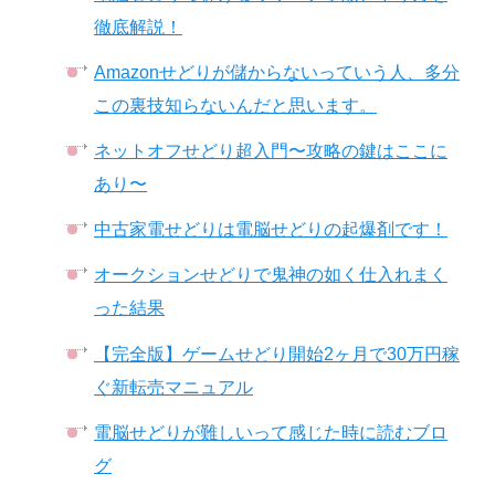
徹底解説！
Amazonせどりが儲からないっていう人、多分
この裏技知らないんだと思います。
ネットオフせどり超入門〜攻略の鍵はここに
あり〜
中古家電せどりは電脳せどりの起爆剤です！
オークションせどりで鬼神の如く仕入れまく
った結果
【完全版】ゲームせどり開始2ヶ月で30万円稼
ぐ新転売マニュアル
電脳せどりが難しいって感じた時に読むブロ
グ