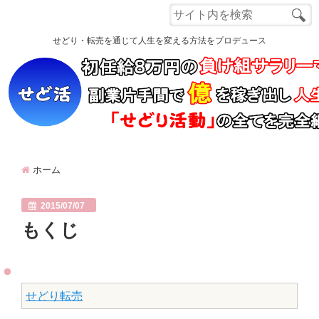
Menu
せどり・転売を通じて人生を変える方法をプロデュース
ホーム
もくじ
自己紹介
ホーム
読者さんの声
電脳せどり講座
2015/07/07
もくじ
Q&A
Close
せどり転売