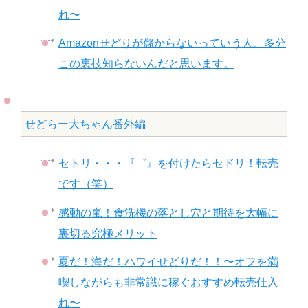
れ〜
Amazonせどりが儲からないっていう人、多分
この裏技知らないんだと思います。
せどらー大ちゃん番外編
セトリ・・・『゛』を付けたらセドリ！転売
です（笑）
感動の嵐！食洗機の落とし穴と期待を大幅に
裏切る究極メリット
夏だ！海だ！ハワイせどりだ！！〜オフを満
喫しながらも非常識に稼ぐおすすめ転売仕入
れ〜