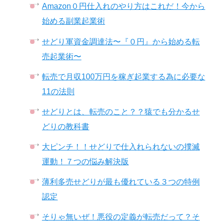
Amazon０円仕入れのやり方はこれだ！今から
始める副業起業術
せどり軍資金調達法〜『０円』から始める転
売起業術〜
転売で月収100万円を稼ぎ起業する為に必要な
11の法則
せどりとは、転売のこと？？猿でも分かるせ
どりの教科書
大ピンチ！！せどりで仕入れられないの撲滅
運動！７つの悩み解決版
薄利多売せどりが最も優れている３つの特例
認定
そりゃ無いぜ！悪役の定義が転売だって？そ