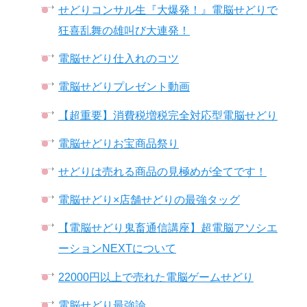
せどりコンサル生『大爆発！』電脳せどりで
狂喜乱舞の雄叫び大連発！
電脳せどり仕入れのコツ
電脳せどりプレゼント動画
【超重要】消費税増税完全対応型電脳せどり
電脳せどりお宝商品祭り
せどりは売れる商品の見極めが全てです！
電脳せどり×店舗せどりの最強タッグ
【電脳せどり鬼畜通信講座】超電脳アソシエ
ーションNEXTについて
22000円以上で売れた電脳ゲームせどり
電脳せどり最強論