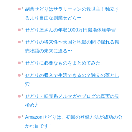
副業せどりはサラリーマンの救世主！独立す
るより自由な副業せどらー
せどり屋さんの年収1000万円職場体験学習
せどりの将来性〜天国と地獄の間で揺れる転
売物語の未来に迫る〜
せどりに必要なものをまとめてみた。
せどりの収入で生活できるの？独立の落とし
穴
せどり・転売系メルマガやブログの真実の見
極め方
Amazonせどりは、初回の登録方法が成功の分
かれ目です！