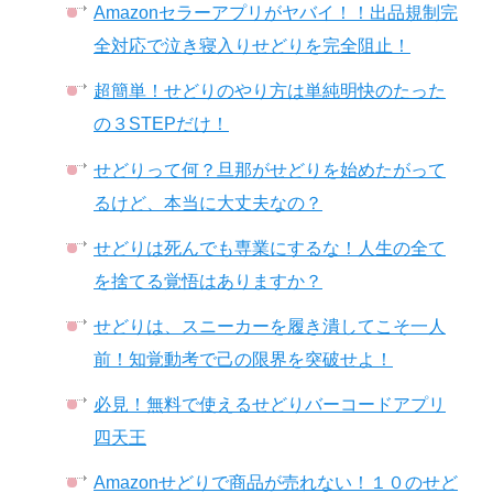
Amazonセラーアプリがヤバイ！！出品規制完
全対応で泣き寝入りせどりを完全阻止！
超簡単！せどりのやり方は単純明快のたった
の３STEPだけ！
せどりって何？旦那がせどりを始めたがって
るけど、本当に大丈夫なの？
せどりは死んでも専業にするな！人生の全て
を捨てる覚悟はありますか？
せどりは、スニーカーを履き潰してこそ一人
前！知覚動考で己の限界を突破せよ！
必見！無料で使えるせどりバーコードアプリ
四天王
Amazonせどりで商品が売れない！１０のせど