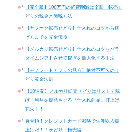
【完全版】100万円の経費削減は楽勝！転売せ
どりの税金と節税方法
【ヤフオク転売せどり】仕入れのコツから稼
ぎ方までを完全伝授
【メルカリ転売せどり】仕入れのコツをパラ
ダイムシフトさせて稼ぎを最大化する手法
【モノレートアプリの見方】絶対不可欠のせ
どり黄金法則
【10連発】メルカリ転売せどりはリストで稼
げ！利益を爆発させる『仕入れ商品』打上げ
花火！！
真骨頂！クレジットカード戦略で生涯収入爆
上げだ！！せどり・転売編