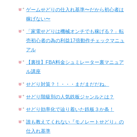
ゲームせどりの仕入れ基準〜だから初心者は
稼げない〜
「家電せどりは機械オンチでも稼げる？」転
売初心者の為の利益17倍動作チェックマニュ
アル
【裏技】FBA料金シュミレーター裏マニュア
ル講座
せどり対策？！・・・まだまだだね。
せどり階級別の人気鉄板ジャンルとは？
せどり効率化で辿り着いた鉄板３か条！
誰も教えてくれない『モノレートせどり』の
仕入れ基準