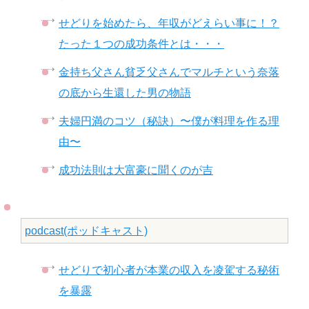
せどりを始めたら、年収がどえらい事に！？
たった１つの成功条件とは・・・
金持ち父さん貧乏父さんでマルチという奈落
の底から生還した男の物語
夫婦円満のコツ（秘訣）〜僕が料理を作る理
由〜
成功法則は大富豪に聞くのが吉
podcast(ポッドキャスト)
せどりで初心者が本業の収入を凌駕する秘術
を暴露