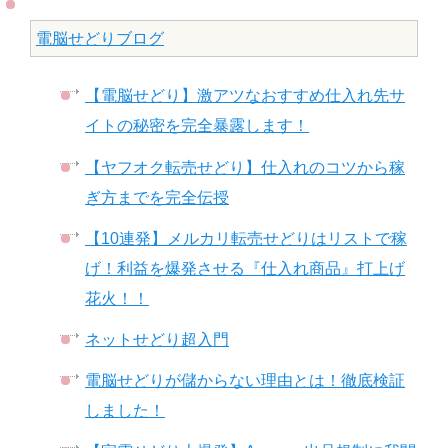
電脳せどりブログ
【電脳せどり】激アツなおすすめ仕入れ先サ
イトの秘密を完全暴露します！
【ヤフオク転売せどり】仕入れのコツから稼
ぎ方までを完全伝授
【10連発】メルカリ転売せどりはリストで稼
げ！利益を爆発させる『仕入れ商品』打上げ
花火！！
ネットせどり超入門
電脳せどりが儲からない理由とは！徹底検証
しました！