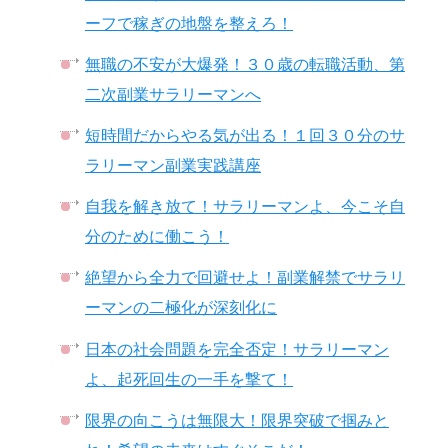
ーフで稼ぎの地盤を整えろ！
無職の不安が大爆発！３０歳の転職活動、第
二次副業サラリーマンへ
短時間だからやる気が出る！１回３０分のサ
ラリーマン副業実践講座
自我を解き放て！サラリーマンよ、今こそ自
分のために働こう！
絶望から全力で回避せよ！副業解禁でサラリ
ーマンの二極化が深刻化に
日本の社会問題を完全否定！サラリーマン
よ、起死回生の一手を撃て！
限界の向こうは無限大！限界突破で掴みと