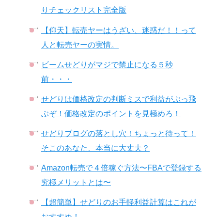
りチェックリスト完全版
【仰天】転売ヤーはうざい、迷惑だ！！って
人と転売ヤーの実情。
ビームせどりがマジで禁止になる５秒
前・・・
せどりは価格改定の判断ミスで利益がぶっ飛
ぶぞ！価格改定のポイントを見極めろ！
せどりブログの落とし穴！ちょっと待って！
そこのあなた、本当に大丈夫？
Amazon転売で４倍稼ぐ方法〜FBAで登録する
究極メリットとは〜
【超簡単】せどりのお手軽利益計算はこれが
おすすめ！