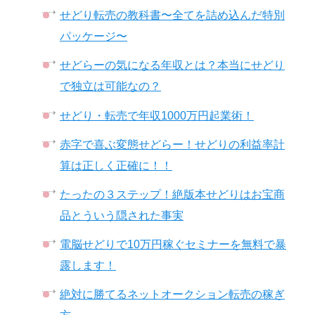
せどり転売の教科書〜全てを詰め込んだ特別
パッケージ〜
せどらーの気になる年収とは？本当にせどり
で独立は可能なの？
せどり・転売で年収1000万円起業術！
赤字で喜ぶ変態せどらー！せどりの利益率計
算は正しく正確に！！
たったの３ステップ！絶版本せどりはお宝商
品とういう隠された事実
電脳せどりで10万円稼ぐセミナーを無料で暴
露します！
絶対に勝てるネットオークション転売の稼ぎ