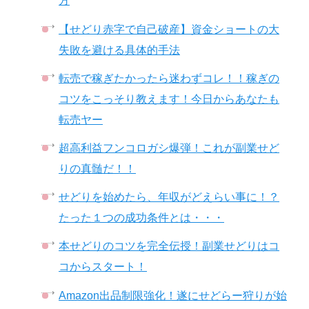
方
【せどり赤字で自己破産】資金ショートの大
失敗を避ける具体的手法
転売で稼ぎたかったら迷わずコレ！！稼ぎの
コツをこっそり教えます！今日からあなたも
転売ヤー
超高利益フンコロガシ爆弾！これが副業せど
りの真髄だ！！
せどりを始めたら、年収がどえらい事に！？
たった１つの成功条件とは・・・
本せどりのコツを完全伝授！副業せどりはコ
コからスタート！
Amazon出品制限強化！遂にせどらー狩りが始