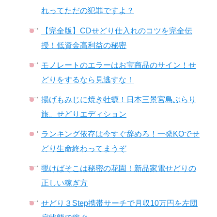
れってただの犯罪ですよ？
【完全版】CDせどり仕入れのコツを完全伝
授！低資金高利益の秘密
モノレートのエラーはお宝商品のサイン！せ
どりをするなら見逃すな！
揚げもみじに焼き牡蠣！日本三景宮島ぶらり
旅。せどりエディション
ランキング依存は今すぐ辞めろ！一発KOでせ
どり生命終わってまうぞ
覗けばそこは秘密の花園！新品家電せどりの
正しい稼ぎ方
せどり３Step携帯サーチで月収10万円を左団