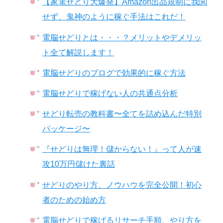
【家電せどり大爆発】Amazon出品規制に我関
せず、鬼神のように稼ぐ手法はこれだ！
電脳せどりとは・・・？メリットやデメリッ
ト全て解説します！
電脳せどりのブログで効果的に稼ぐ方法
電脳せどりで稼げない人の共通点分析
せどり転売の教科書〜全てを詰め込んだ特別
パッケージ〜
『せどりは無理！儲からない！』って人が速
攻10万円儲けた裏話
せどりのやり方、ノウハウを完全公開！初心
者のための始め方
電脳せどりで稼げるリサーチ手順、やり方を