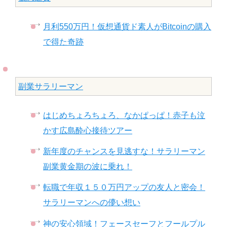
月利550万円！仮想通貨ド素人がBitcoinの購入
で得た奇跡
副業サラリーマン
はじめちょろちょろ、なかぱっぱ！赤子も泣
かす広島酔心接待ツアー
新年度のチャンスを見逃すな！サラリーマン
副業黄金期の波に乗れ！
転職で年収１５０万円アップの友人と密会！
サラリーマンへの儚い想い
神の安心領域！フェースセーフとフールプル