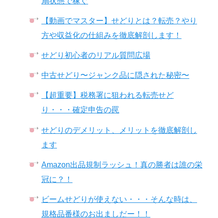
扇状態で稼ぐ
【動画でマスター】せどりとは？転売？やり
方や収益化の仕組みを徹底解剖します！
せどり初心者のリアル質問広場
中古せどり〜ジャンク品に隠された秘密〜
【超重要】税務署に狙われる転売せど
り・・・確定申告の罠
せどりのデメリット、メリットを徹底解剖し
ます
Amazon出品規制ラッシュ！真の勝者は誰の栄
冠に？！
ビームせどりが使えない・・・そんな時は、
規格品番様のお出ましだー！！