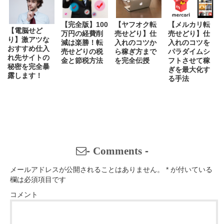
【完全版】100
【ヤフオク転
【メルカリ転
【電脳せど
万円の経費削
売せどり】仕
売せどり】仕
り】激アツな
減は楽勝！転
入れのコツか
入れのコツを
おすすめ仕入
売せどりの税
ら稼ぎ方まで
パラダイムシ
れ先サイトの
金と節税方法
を完全伝授
フトさせて稼
秘密を完全暴
ぎを最大化す
露します！
る手法
-
Comments
-
メールアドレスが公開されることはありません。
*
が付いている
欄は必須項目です
コメント