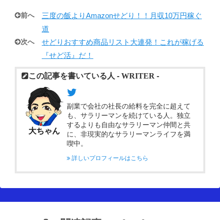
前へ
三度の飯よりAmazonせどり！！月収10万円稼ぐ
道
次へ
せどりおすすめ商品リスト大連発！これが稼げる
『せど活』だ！
この記事を書いている人 -
WRITER
-
副業で会社の社長の給料を完全に超えて
も、サラリーマンを続けている人。独立
するよりも自由なサラリーマン仲間と共
大ちゃん
に、非現実的なサラリーマンライフを満
喫中。
詳しいプロフィールはこちら