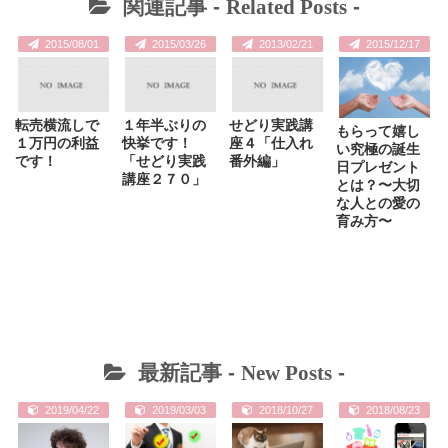
関連記事 -
Related Posts
-
2015/08/01
2015/03/26
2013/02/21
2015/12/17
転売横流しで
１年半ぶりの
せどり実践講
もらって嬉し
１万円の利益
快挙です！
座４「仕入れ
い究極の誕生
です！
「せどり実践
番外編」
日プレゼント
講座２７０」
とは？〜大切
な人との愛の
育み方〜
最新記事 -
New Posts
-
2019/04/22
2019/03/03
2018/10/27
2018/08/23