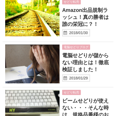
せどり転売
Amazon出品規制ラ
ッシュ！真の勝者は
誰の栄冠に？！
2018/01/30
電脳せどりブログ
電脳せどりが儲から
ない理由とは！徹底
検証しました！
2018/01/29
せどり転売
ビームせどりが使え
ない・・・そんな時
は、規格品番様のお