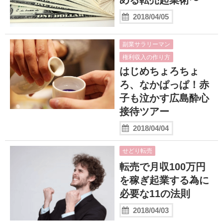
める転売起業術〜
2018/04/05
副業サラリーマン
権利収入の作り方
はじめちょろちょ
ろ、なかぱっぱ！赤
子も泣かす広島酔心
接待ツアー
2018/04/04
せどり転売
転売で月収100万円
を稼ぎ起業する為に
必要な11の法則
2018/04/03