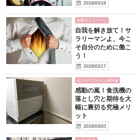
2018/03/18
副業サラリーマン
自我を解き放て！サ
ラリーマンよ、今こ
そ自分のために働こ
う！
2018/03/17
せどらー大ちゃん番外編
感動の嵐！食洗機の
落とし穴と期待を大
幅に裏切る究極メリ
ット
2018/03/03