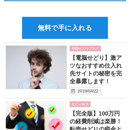
無料で手に入れる
電脳せどりブログ
【電脳せどり】激ア
ツなおすすめ仕入れ
先サイトの秘密を完
全暴露します！
2019/04/22
せどり転売
【完全版】100万円
の経費削減は楽勝！
転売せどりの税金と