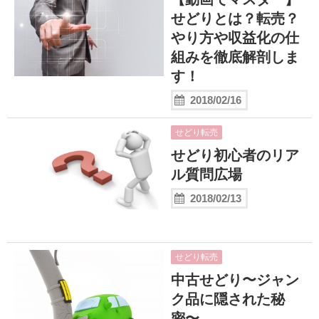
せどりとは？転売？
やり方や収益化の仕
組みを徹底解剖しま
す！
2018/02/16
せどり転売
せどり初心者のリア
ル質問広場
2018/02/13
せどり転売
中古せどり〜ジャン
ク品に隠された秘
密〜