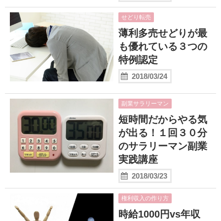
せどり転売
薄利多売せどりが最
も優れている３つの
特例認定
2018/03/24
副業サラリーマン
短時間だからやる気
が出る！１回３０分
のサラリーマン副業
実践講座
2018/03/23
権利収入の作り方
時給1000円vs年収