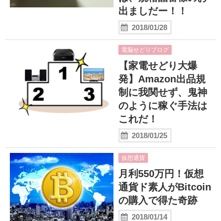
出ましだー！！
2018/01/28
電脳せどりブログ
【家電せどり大爆
発】Amazon出品規
制に我関せず、鬼神
のように稼ぐ手法は
これだ！
2018/01/25
仮想通貨
月利550万円！仮想
通貨ド素人がBitcoin
の購入で得た奇跡
2018/01/14