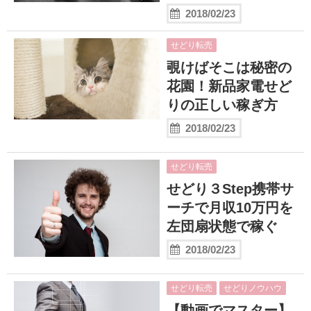
2018/02/23
せどり転売
覗けばそこは秘密の
花園！新品家電せど
りの正しい稼ぎ方
2018/02/23
せどり転売
せどり３Step携帯サ
ーチで月収10万円を
左団扇状態で稼ぐ
2018/02/23
せどり転売
せどりノウハウ
【動画でマスター】