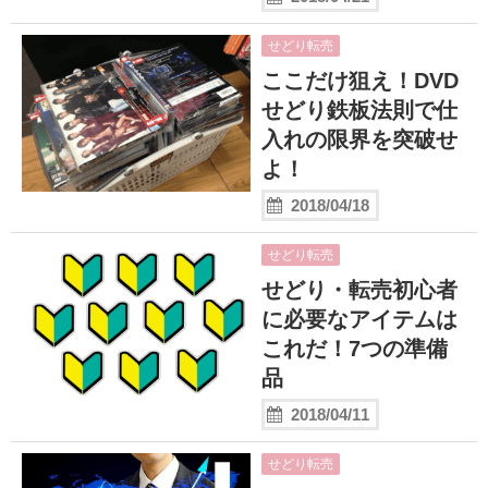
せどり転売
ここだけ狙え！DVD
せどり鉄板法則で仕
入れの限界を突破せ
よ！
2018/04/18
せどり転売
せどり・転売初心者
に必要なアイテムは
これだ！7つの準備
品
2018/04/11
せどり転売