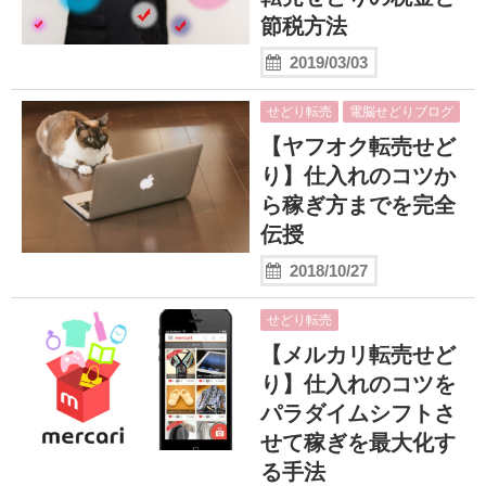
節税方法
2019/03/03
せどり転売
電脳せどりブログ
【ヤフオク転売せど
り】仕入れのコツか
ら稼ぎ方までを完全
伝授
2018/10/27
せどり転売
【メルカリ転売せど
り】仕入れのコツを
パラダイムシフトさ
せて稼ぎを最大化す
る手法