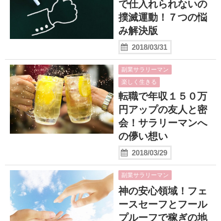
で仕入れられないの
撲滅運動！７つの悩
み解決版
2018/03/31
副業サラリーマン
楽しく生きる
転職で年収１５０万
円アップの友人と密
会！サラリーマンへ
の儚い想い
2018/03/29
副業サラリーマン
神の安心領域！フェ
ースセーフとフール
プルーフで稼ぎの地