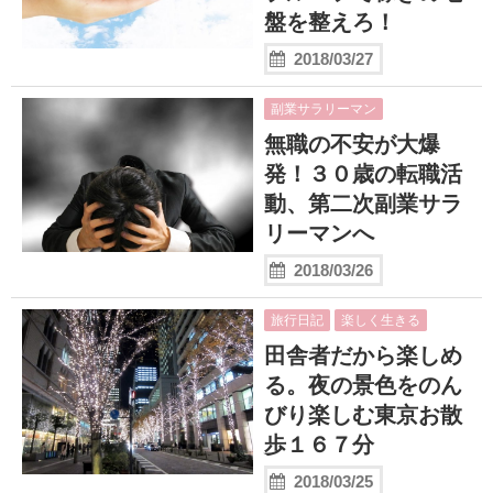
盤を整えろ！
2018/03/27
副業サラリーマン
無職の不安が大爆
発！３０歳の転職活
動、第二次副業サラ
リーマンへ
2018/03/26
旅行日記
楽しく生きる
田舎者だから楽しめ
る。夜の景色をのん
びり楽しむ東京お散
歩１６７分
2018/03/25