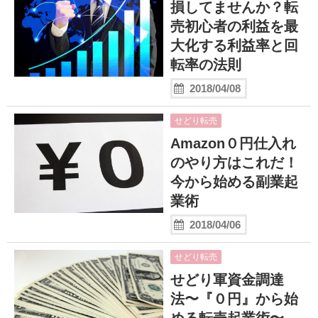
損してませんか？転
売初心者の利益を最
大化する利益率と回
転率の法則
2018/04/08
せどり転売
Amazon０円仕入れ
のやり方はこれだ！
今から始める副業起
業術
2018/04/06
せどり転売
せどり軍資金調達
法〜『０円』から始