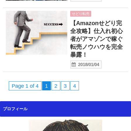
せどり転売
【Amazonせどり完
全攻略】仕入れ初心
者がアマゾンで稼ぐ
転売ノウハウを完全
暴露！
2018/01/04
Page 1 of 4
1
2
3
4
プロフィール