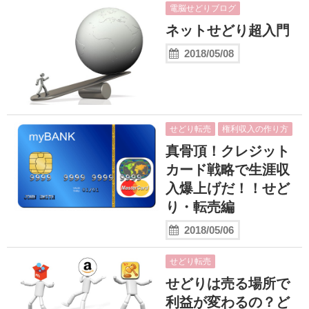
電脳せどりブログ
ネットせどり超入門
2018/05/08
せどり転売
権利収入の作り方
真骨頂！クレジット
カード戦略で生涯収
入爆上げだ！！せど
り・転売編
2018/05/06
せどり転売
せどりは売る場所で
利益が変わるの？ど