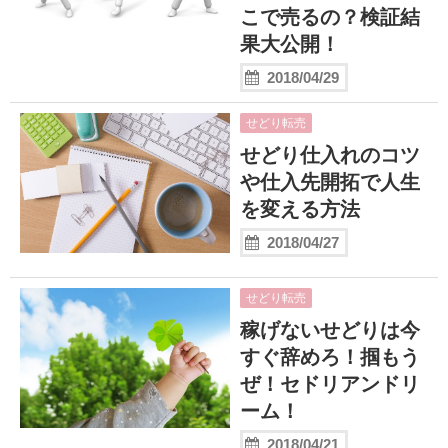
こで売るの？検証結
果大公開！
2018/04/29
せどり転売
せどり仕入れのコツ
や仕入先開拓で人生
を変える方法
2018/04/27
せどり転売
稼げないせどりは今
すぐ辞めろ！掴もう
ぜ！セドリアンドリ
ーム！
2018/04/21