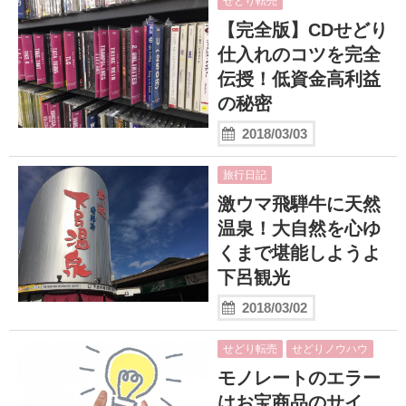
せどり転売
【完全版】CDせどり
仕入れのコツを完全
伝授！低資金高利益
の秘密
2018/03/03
旅行日記
激ウマ飛騨牛に天然
温泉！大自然を心ゆ
くまで堪能しようよ
下呂観光
2018/03/02
せどり転売
せどりノウハウ
モノレートのエラー
はお宝商品のサイ