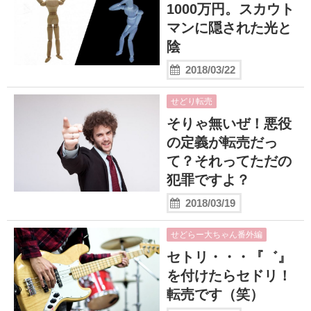
1000万円。スカウト
マンに隠された光と
陰
2018/03/22
せどり転売
そりゃ無いぜ！悪役
の定義が転売だっ
て？それってただの
犯罪ですよ？
2018/03/19
せどらー大ちゃん番外編
セトリ・・・『゛』
を付けたらセドリ！
転売です（笑）