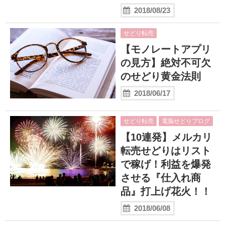
2018/08/23
せどり転売
【モノレートアプリ
の見方】絶対不可欠
のせどり黄金法則
2018/06/17
せどり転売
電脳せどりブログ
【10連発】メルカリ
転売せどりはリスト
で稼げ！利益を爆発
させる『仕入れ商
品』打上げ花火！！
2018/06/08