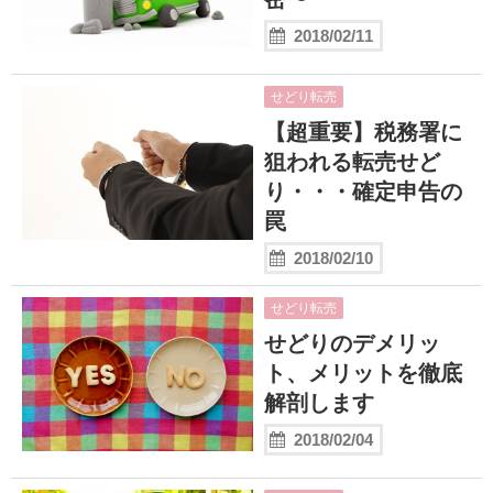
2018/02/11
せどり転売
【超重要】税務署に
狙われる転売せど
り・・・確定申告の
罠
2018/02/10
せどり転売
せどりのデメリッ
ト、メリットを徹底
解剖します
2018/02/04