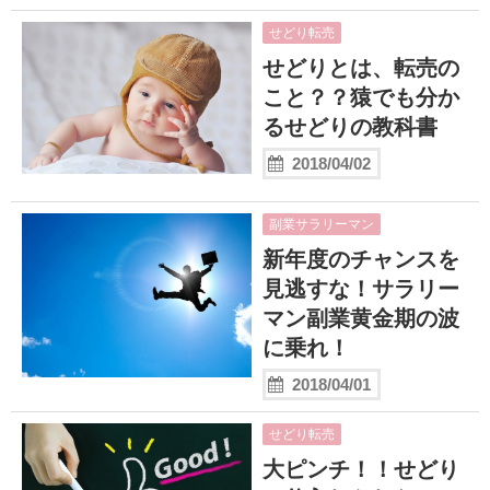
せどり転売
せどりとは、転売の
こと？？猿でも分か
るせどりの教科書
2018/04/02
副業サラリーマン
新年度のチャンスを
見逃すな！サラリー
マン副業黄金期の波
に乗れ！
2018/04/01
せどり転売
大ピンチ！！せどり