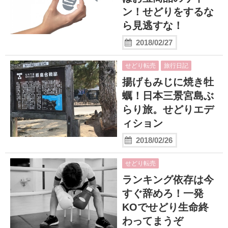
ン！せどりをするな
ら見逃すな！
2018/02/27
せどり転売
旅行日記
揚げもみじに焼き牡
蠣！日本三景宮島ぶ
らり旅。せどりエデ
ィション
2018/02/26
せどり転売
ランキング依存は今
すぐ辞めろ！一発
KOでせどり生命終
わってまうぞ