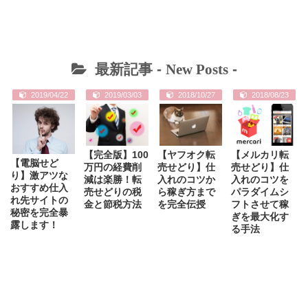
最新記事 -
New Posts
-
2019/04/22
2019/03/03
2018/10/27
2018/08/23
【完全版】100
【ヤフオク転
【メルカリ転
【電脳せど
万円の経費削
売せどり】仕
売せどり】仕
り】激アツな
減は楽勝！転
入れのコツか
入れのコツを
おすすめ仕入
売せどりの税
ら稼ぎ方まで
パラダイムシ
れ先サイトの
金と節税方法
を完全伝授
フトさせて稼
秘密を完全暴
ぎを最大化す
露します！
る手法