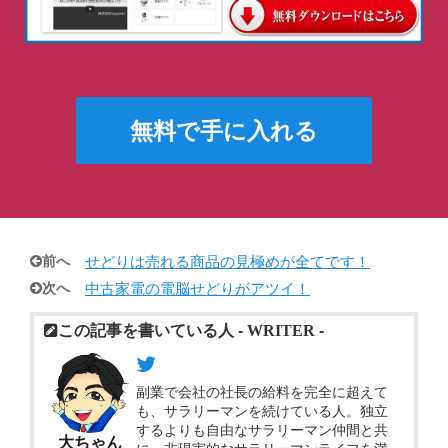
無料で手に入れる
前へ
せどりは売れる商品の見極めが全てです！
次へ
中古家電の電脳せどりがアツイ！
この記事を書いている人 -
WRITER
-
副業で会社の社長の給料を完全に超えて
も、サラリーマンを続けている人。独立
するよりも自由なサラリーマン仲間と共
大ちゃん