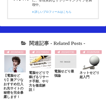
に、非現実的なサラリーマンライフを満
喫中。
詳しいプロフィールはこちら
関連記事 -
Related Posts
-
2019/04/22
2017/06/04
2015/07/30
2018/05/08
電脳せどり最
電脳せどりで
ネットせどり
強論
【電脳せど
稼げるリサー
超入門
り】激アツな
チ手順、やり
おすすめ仕入
方を徹底解
れ先サイトの
説！
秘密を完全暴
露します！