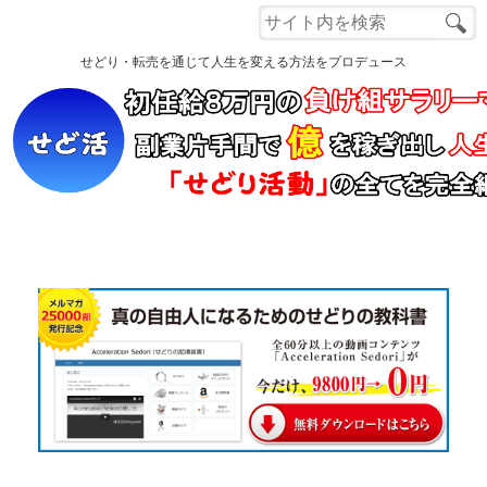
Menu
せどり・転売を通じて人生を変える方法をプロデュース
ホーム
もくじ
自己紹介
読者さんの声
電脳せどり講座
Q&A
Close