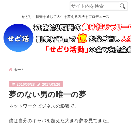
Menu
せどり・転売を通じて人生を変える方法をプロデュース
ホーム
もくじ
自己紹介
ホーム
読者さんの声
電脳せどり講座
2016/06/28
2017/03/26
夢のない男の唯一の夢
Q&A
ネットワークビジネスの影響で、
Close
僕は自分のキャパを超えた大きな夢を見てきた。