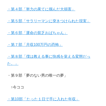
・第４部「努力の果てに掴んだ大損害」
・第５部「サラリーマンに突きつけられた現実」
・第６部「運命の貧乏おばちゃん」
・第７部「月収100万円の恐怖」
・第８部「僕は教える事に快感を覚える変態だっ
た。」
・第９部「夢のない男の唯一の夢」
↑今ココ
・第10部「たった１日で手に入れた年収」